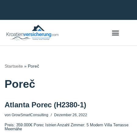
Zum
Inhalt
springen
Startseite
»
Poreč
Poreč
Atlanta Porec (H2380-1)
von
GrowSmartConsulting
Dezember 26, 2022
Preis: 359.000€ Porec Istrien Anzahl Zimmer: 5 Modern Villa Terrasse
Meernähe